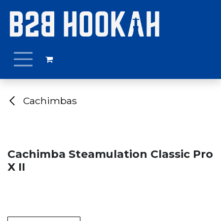
Ir al contenido
Cachimbas
Cachimba Steamulation Classic Pro
X II