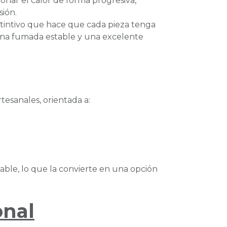
onar el calor de forma progresiva,
sión.
stintivo que hace que cada pieza tenga
 una fumada estable y una excelente
esanales, orientada a:
able, lo que la convierte en una opción
onal