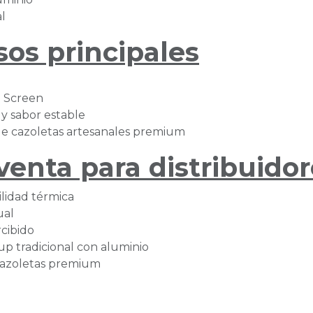
l
sos principales
a Screen
y sabor estable
de cazoletas artesanales premium
nta para distribuidore
ilidad térmica
ual
rcibido
up tradicional con aluminio
cazoletas premium