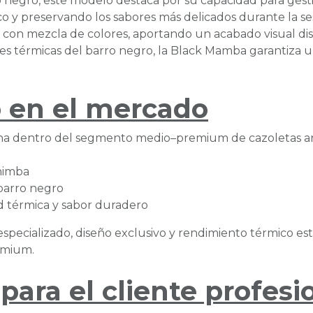
o negro, este modelo destaca por su capacidad para gesti
o y preservando los sabores más delicados durante la se
 con mezcla de colores, aportando un acabado visual di
ades térmicas del barro negro, la Black Mamba garantiza
 en el mercado
a dentro del segmento medio–premium de cazoletas art
chimba
barro negro
 térmica y sabor duradero
specializado, diseño exclusivo y rendimiento térmico est
remium.
para el cliente profesi