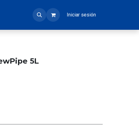
Iniciar sesión
ewPipe 5L