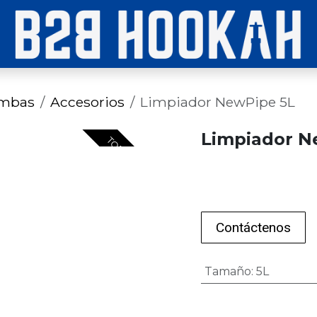
imbas
Accesorios
Limpiador NewPipe 5L
Limpiador N
TOP VENTAS
Contáctenos
Tamaño
:
5L