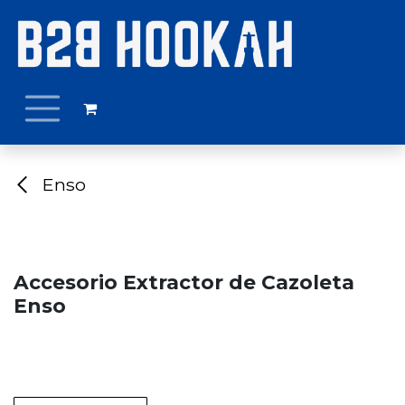
Ir al contenido
Enso
Accesorio Extractor de Cazoleta
Enso