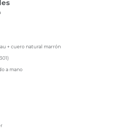
les
a
bau + cuero natural marrón
4301)
ido a mano
er