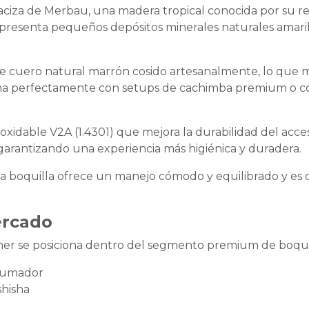
iza de Merbau, una madera tropical conocida por su resi
 presenta pequeños depósitos minerales naturales amarill
e cuero natural marrón cosido artesanalmente, lo que me
bina perfectamente con setups de cachimba premium o c
oxidable V2A (1.4301) que mejora la durabilidad del acceso
 garantizando una experiencia más higiénica y duradera.
a boquilla ofrece un manejo cómodo y equilibrado y es
ercado
r se posiciona dentro del segmento premium de boquill
 fumador
shisha