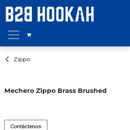
Ir al contenido
Zippo
Mechero Zippo Brass Brushed
Contáctenos