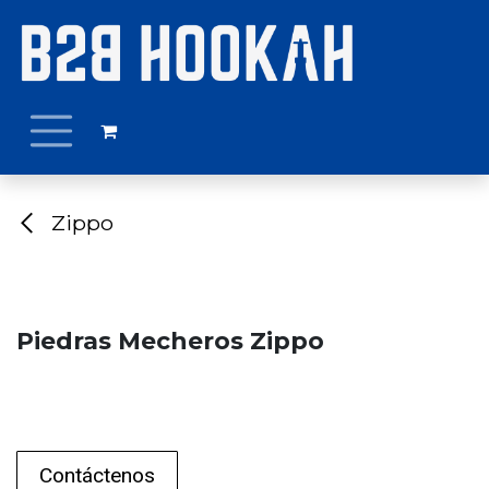
Ir al contenido
Zippo
Piedras Mecheros Zippo
Contáctenos