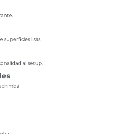
zante.
superficies lisas.
onalidad al setup.
les
cachimba
imba