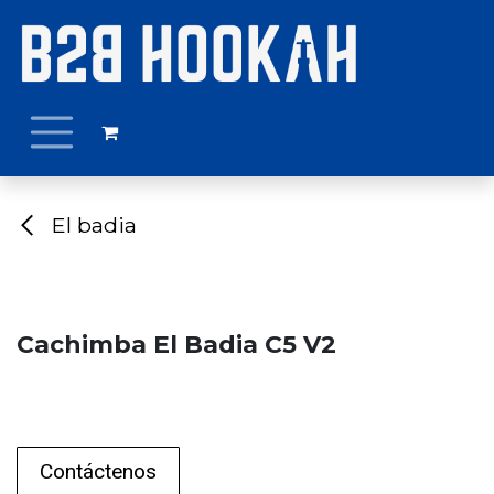
Ir al contenido
El badia
Cachimba El Badia C5 V2
Contáctenos