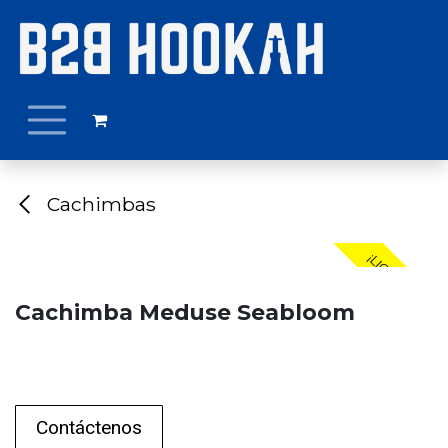
Ir al contenido
Cachimbas
¡LIQUIDACIÓN!
Cachimba Meduse Seabloom
Contáctenos