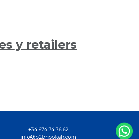
s y retailers
+34 674 74 76 62
info@b2bhookah.com