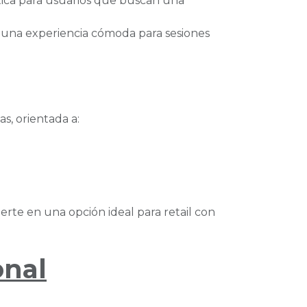
tica para usuarios que buscan una
 una experiencia cómoda para sesiones
, orientada a:
ierte en una opción ideal para retail con
onal