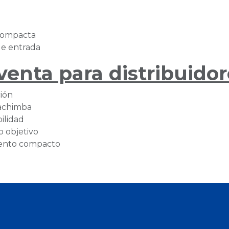
compacta
de entrada
nta para distribuidore
ión
cachimba
ilidad
o objetivo
mento compacto