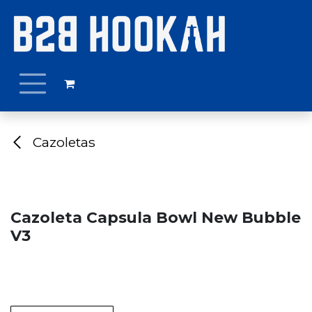
Ir al contenido
Cazoletas
Cazoleta Capsula Bowl New Bubble
V3