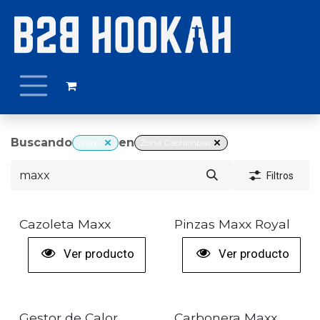
Ir al contenido
Buscando
en
maxx
Zona Cachimbas
Filtros
+ COLORES
+ COLORES
Cazoleta Maxx
Pinzas Maxx Royal
Ver producto
Ver producto
Gestor de Calor
Carbonera Maxx