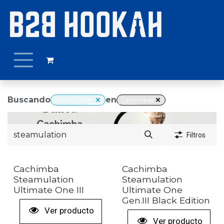
Ir al contenido
Buscando
en
steamulation
Cachimbas
Anterior
Siguie
Filtros
+ COLORES
Cachimba
Cachimba
Steamulation
Steamulation
Ultimate One III
Ultimate One
Gen.III Black Edition
Ver producto
Ver producto