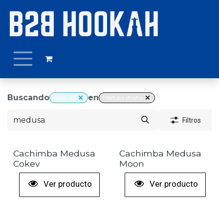
Ir al contenido
Buscando
en
medusa
Medusa shisha
Filtros
+ COLORES
+ COLORES
Cachimba Medusa
Cachimba Medusa
Cokev
Moon
Ver producto
Ver producto