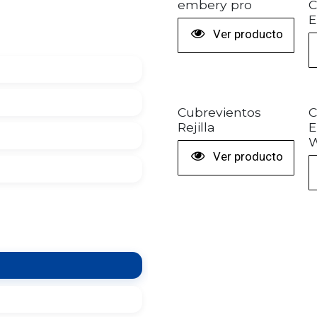
+ COLORES
embery pro
C
E
Ver producto
Cubrevientos
C
Rejilla
E
W
Ver producto