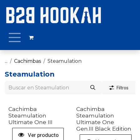
Ir al contenido
...
Cachimbas
Steamulation
Steamulation
Filtros
+ COLORES
Cachimba
Cachimba
Steamulation
Steamulation
Ultimate One III
Ultimate One
Gen.III Black Edition
Ver producto