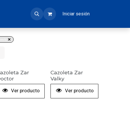
Iniciar sesión
owls
+ COLORES
azoleta Zar
Cazoleta Zar
octor
Valky
Ver producto
Ver producto