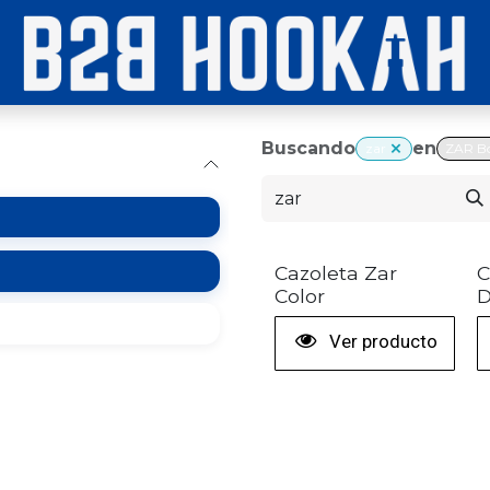
Buscando
en
zar
ZAR B
+ COLORES
Cazoleta Zar
C
Color
D
Ver producto