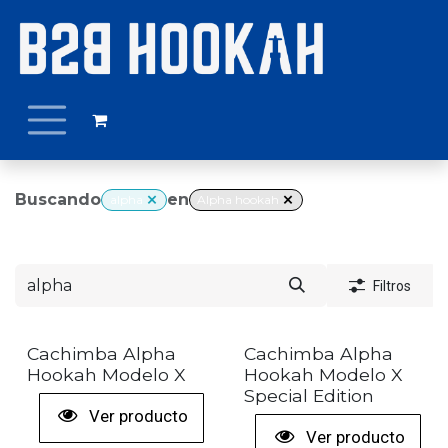
Ir al contenido
Buscando
en
alpha
Alpha hookah
Filtros
+ COLORES
+ COLORES
Cachimba Alpha
Cachimba Alpha
Hookah Modelo X
Hookah Modelo X
Special Edition
Ver producto
Ver producto