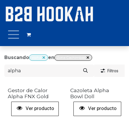
Ir al contenido
Buscando
en
alpha
Zona Cachimbas
Filtros
+ COLORES
Gestor de Calor
Cazoleta Alpha
Alpha FNX Gold
Bowl Doll
Ver producto
Ver producto